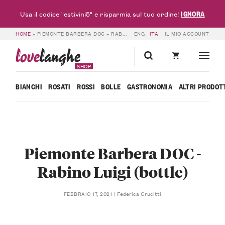
IGNORA
Usa il codice "estivini5" e risparmia sul tuo ordine!
HOME
»
PIEMONTE BARBERA DOC – RABINO LUIGI (BOTTLE)
ENG
ITA
IL MIO ACCOUNT
love
langhe
SHOP
BIANCHI
ROSATI
ROSSI
BOLLE
GASTRONOMIA
ALTRI PRODOT
Piemonte Barbera DOC -
Rabino Luigi (bottle)
Federica Crucitti
FEBBRAIO 17, 2021