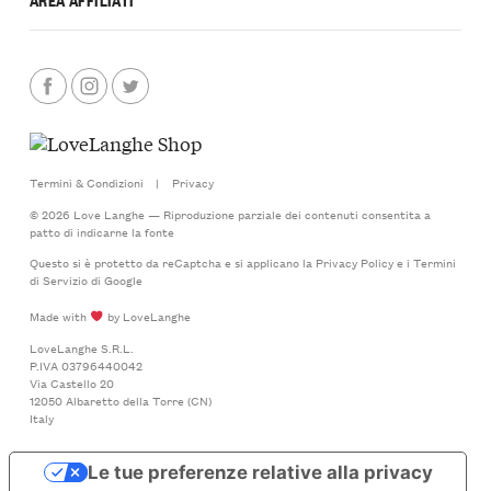
Termini & Condizioni
|
Privacy
© 2026 Love Langhe — Riproduzione parziale dei contenuti consentita a
patto di indicarne la fonte
Questo si è protetto da reCaptcha e si applicano la
Privacy Policy
e i
Termini
di Servizio
di Google
Made with
by LoveLanghe
LoveLanghe S.R.L.
P.IVA 03796440042
Via Castello 20
12050 Albaretto della Torre (CN)
Italy
Le tue preferenze relative alla privacy