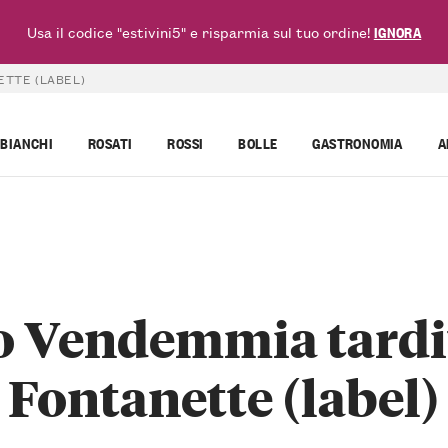
Usa il codice "estivini5" e risparmia sul tuo ordine!
IGNORA
ETTE (LABEL)
BIANCHI
ROSATI
ROSSI
BOLLE
GASTRONOMIA
A
o Vendemmia tardiv
Fontanette (label)