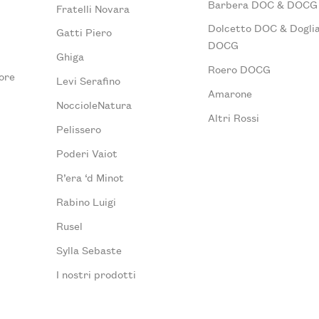
Barbera DOC & DOCG
Fratelli Novara
Dolcetto DOC & Doglia
Gatti Piero
DOCG
Ghiga
Roero DOCG
ore
Levi Serafino
Amarone
NoccioleNatura
Altri Rossi
Pelissero
Poderi Vaiot
R’era ‘d Minot
Rabino Luigi
Rusel
Sylla Sebaste
I nostri prodotti