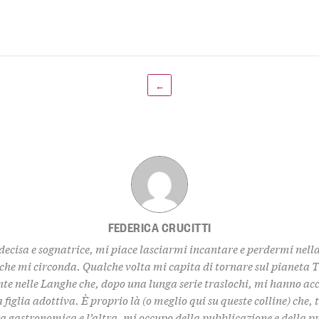
←
FEDERICA CRUCITTI
decisa e sognatrice, mi piace lasciarmi incantare e perdermi nell
 che mi circonda. Qualche volta mi capita di tornare sul pianeta 
te nelle Langhe che, dopo una lunga serie traslochi, mi hanno ac
 figlia adottiva. È proprio là (o meglio qui su queste colline) che,
za gastronomica e l’altra, mi occupo della pubblicazione e della 