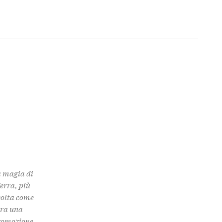
a magia di
Terra, più
colta come
 tra una
promozione