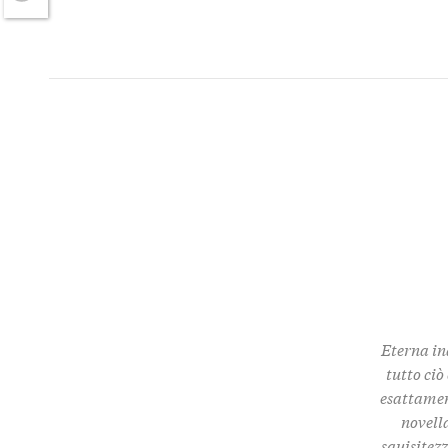
Twitter
Eterna in
tutto ciò
esattamen
novella
squisitez