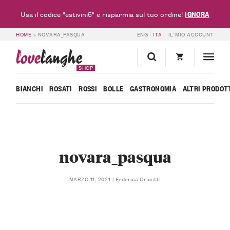
IGNORA
Usa il codice "estivini5" e risparmia sul tuo ordine!
HOME
»
NOVARA_PASQUA
ENG
ITA
IL MIO ACCOUNT
love
langhe
SHOP
BIANCHI
ROSATI
ROSSI
BOLLE
GASTRONOMIA
ALTRI PRODOT
novara_pasqua
Federica Crucitti
MARZO 11, 2021