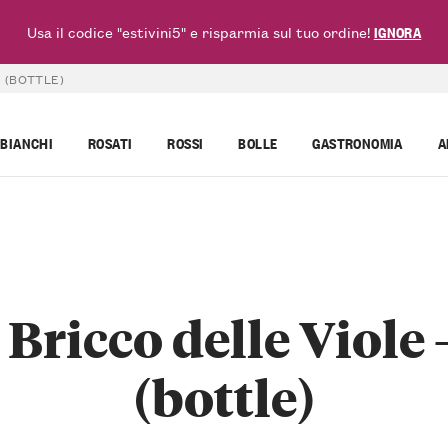
Usa il codice "estivini5" e risparmia sul tuo ordine!
IGNORA
 (BOTTLE)
BIANCHI
ROSATI
ROSSI
BOLLE
GASTRONOMIA
A
ricco delle Viole -
(bottle)