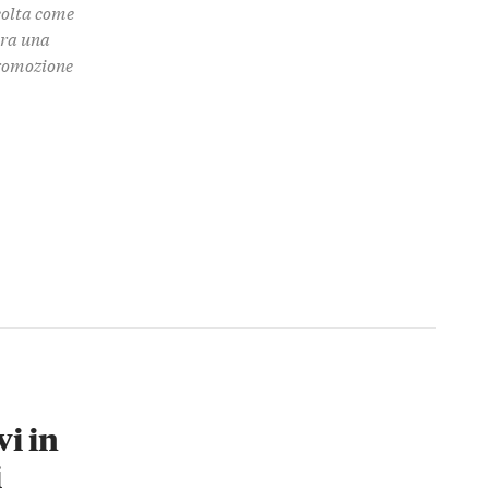
colta come
 tra una
promozione
vi in
i