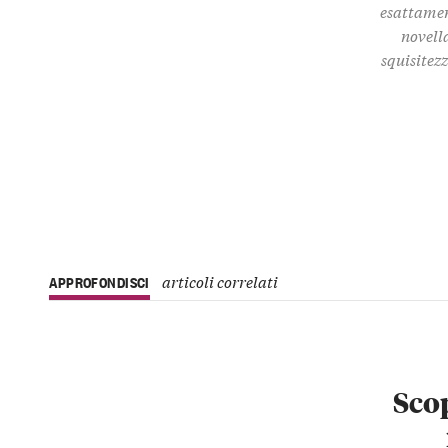
esattamen
novella
squisitez
articoli correlati
APPROFONDISCI
Scop