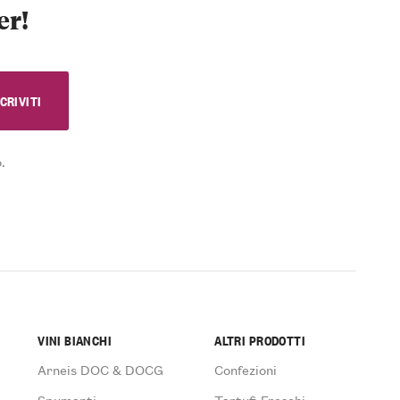
er!
.
VINI BIANCHI
ALTRI PRODOTTI
Arneis DOC & DOCG
Confezioni
Spumanti
Tartufi Freschi