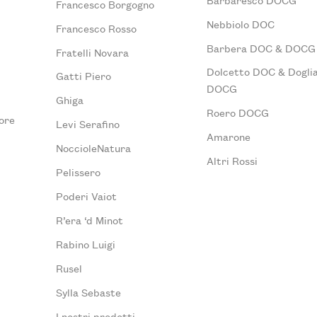
Francesco Borgogno
Nebbiolo DOC
Francesco Rosso
Barbera DOC & DOCG
Fratelli Novara
Dolcetto DOC & Doglia
Gatti Piero
DOCG
Ghiga
Roero DOCG
ore
Levi Serafino
Amarone
NoccioleNatura
Altri Rossi
Pelissero
Poderi Vaiot
R’era ‘d Minot
Rabino Luigi
Rusel
Sylla Sebaste
I nostri prodotti