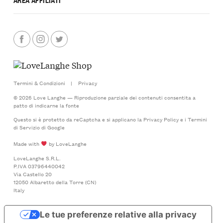
Termini & Condizioni
|
Privacy
© 2026 Love Langhe — Riproduzione parziale dei contenuti consentita a
patto di indicarne la fonte
Questo si è protetto da reCaptcha e si applicano la
Privacy Policy
e i
Termini
di Servizio
di Google
Made with
by LoveLanghe
LoveLanghe S.R.L.
P.IVA 03796440042
Via Castello 20
12050 Albaretto della Torre (CN)
Italy
Le tue preferenze relative alla privacy