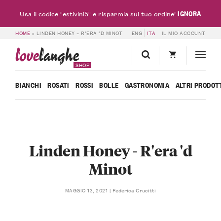
IGNORA
Usa il codice "estivini5" e risparmia sul tuo ordine!
HOME
»
LINDEN HONEY – R’ERA ‘D MINOT
ENG
ITA
IL MIO ACCOUNT
love
langhe
SHOP
BIANCHI
ROSATI
ROSSI
BOLLE
GASTRONOMIA
ALTRI PRODOT
Linden Honey - R'era 'd
Minot
Federica Crucitti
MAGGIO 13, 2021