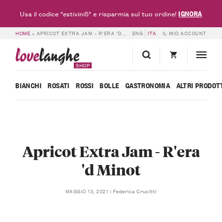
IGNORA
Usa il codice "estivini5" e risparmia sul tuo ordine!
HOME
»
APRICOT EXTRA JAM – R’ERA ‘D MINOT
ENG
ITA
IL MIO ACCOUNT
love
langhe
SHOP
BIANCHI
ROSATI
ROSSI
BOLLE
GASTRONOMIA
ALTRI PRODOT
Apricot Extra Jam - R'era
'd Minot
Federica Crucitti
MAGGIO 13, 2021