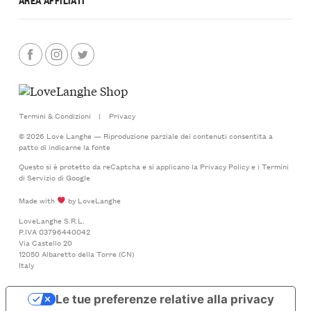
Termini & Condizioni
|
Privacy
© 2026 Love Langhe — Riproduzione parziale dei contenuti consentita a
patto di indicarne la fonte
Questo si è protetto da reCaptcha e si applicano la
Privacy Policy
e i
Termini
di Servizio
di Google
Made with
by LoveLanghe
LoveLanghe S.R.L.
P.IVA 03796440042
Via Castello 20
12050 Albaretto della Torre (CN)
Italy
Le tue preferenze relative alla privacy