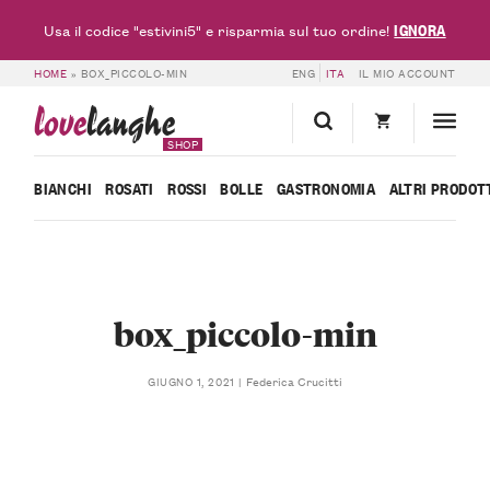
IGNORA
Usa il codice "estivini5" e risparmia sul tuo ordine!
HOME
»
BOX_PICCOLO-MIN
ENG
ITA
IL MIO ACCOUNT
love
langhe
SHOP
BIANCHI
ROSATI
ROSSI
BOLLE
GASTRONOMIA
ALTRI PRODOT
box_piccolo-min
Federica Crucitti
GIUGNO 1, 2021