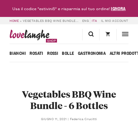
IGNORA
Usa il codice "estivini5" e risparmia sul tuo ordine!
HOME
»
VEGETABLES BBQ WINE BUNDLE – 6 BOTTLES
ENG
ITA
IL MIO ACCOUNT
love
langhe
SHOP
BIANCHI
ROSATI
ROSSI
BOLLE
GASTRONOMIA
ALTRI PRODOT
Vegetables BBQ Wine
Bundle - 6 Bottles
Federica Crucitti
GIUGNO 11, 2021