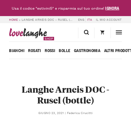
IGNORA
Usa il codice "estivini5" e risparmia sul tuo ordine!
HOME
»
LANGHE ARNEIS DOC – RUSEL (BOTTLE)
ENG
ITA
IL MIO ACCOUNT
love
langhe
SHOP
BIANCHI
ROSATI
ROSSI
BOLLE
GASTRONOMIA
ALTRI PRODOT
Langhe Arneis DOC -
Rusel (bottle)
Federica Crucitti
GIUGNO 23, 2021