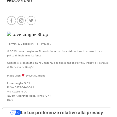
Termini & Condizioni
|
Privacy
© 2026 Love Langhe — Riproduzione parziale dei contenuti consentita a
patto di indicarne la fonte
Questo si è protetto da reCaptcha e si applicano la
Privacy Policy
e i
Termini
di Servizio
di Google
Made with
by LoveLanghe
LoveLanghe S.R.L.
P.IVA 03796440042
Via Castello 20
12050 Albaretto della Torre (CN)
Italy
Le tue preferenze relative alla privacy