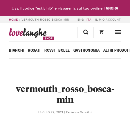
IGNORA
Usa il codice "estivini5" e risparmia sul tuo ordine!
HOME
»
VERMOUTH_ROSSO_BOSCA-MIN
ENG
ITA
IL MIO ACCOUNT
love
langhe
SHOP
BIANCHI
ROSATI
ROSSI
BOLLE
GASTRONOMIA
ALTRI PRODOT
vermouth_rosso_bosca-
min
Federica Crucitti
LUGLIO 29, 2021