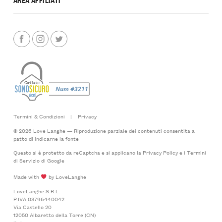
Termini & Condizioni
|
Privacy
© 2026 Love Langhe — Riproduzione parziale dei contenuti consentita a
patto di indicarne la fonte
Questo si è protetto da reCaptcha e si applicano la
Privacy Policy
e i
Termini
di Servizio
di Google
Made with
by LoveLanghe
LoveLanghe S.R.L.
P.IVA 03796440042
Via Castello 20
12050 Albaretto della Torre (CN)