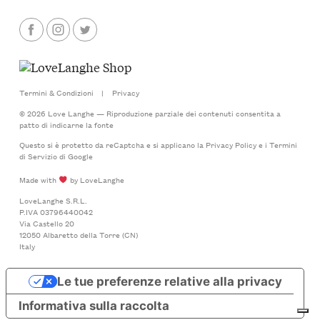
Termini & Condizioni
|
Privacy
© 2026 Love Langhe — Riproduzione parziale dei contenuti consentita a
patto di indicarne la fonte
Questo si è protetto da reCaptcha e si applicano la
Privacy Policy
e i
Termini
di Servizio
di Google
Made with
by LoveLanghe
LoveLanghe S.R.L.
P.IVA 03796440042
Via Castello 20
12050 Albaretto della Torre (CN)
Italy
Le tue preferenze relative alla privacy
Informativa sulla raccolta