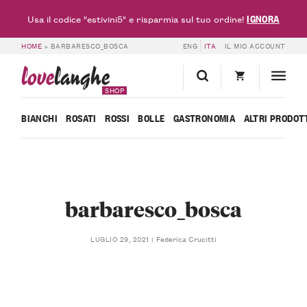
IGNORA
Usa il codice "estivini5" e risparmia sul tuo ordine!
HOME
»
BARBARESCO_BOSCA
ENG
ITA
IL MIO ACCOUNT
love
langhe
SHOP
BIANCHI
ROSATI
ROSSI
BOLLE
GASTRONOMIA
ALTRI PRODOT
barbaresco_bosca
Federica Crucitti
LUGLIO 29, 2021