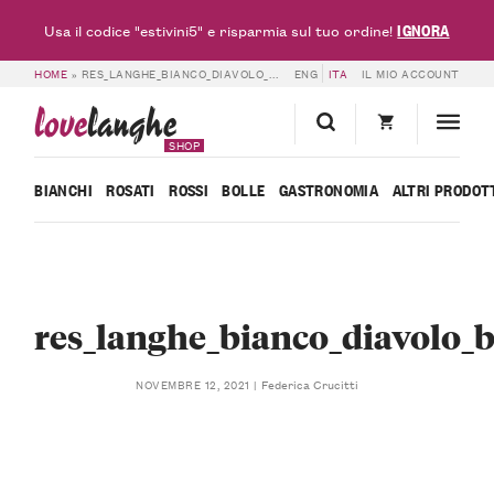
IGNORA
Usa il codice "estivini5" e risparmia sul tuo ordine!
HOME
»
RES_LANGHE_BIANCO_DIAVOLO_BIANCO_PODERI_VAIOT_ETICHETTA
ENG
ITA
IL MIO ACCOUNT
love
langhe
SHOP
BIANCHI
ROSATI
ROSSI
BOLLE
GASTRONOMIA
ALTRI PRODOT
res_langhe_bianco_diavolo_b
Federica Crucitti
NOVEMBRE 12, 2021