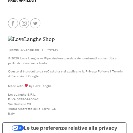
Termini & Condizioni
|
Privacy
© 2026 Love Langhe — Riproduzione parziale dei contenuti consentita a
patto di indicarne la fonte
Questo si è protetto da reCaptcha e si applicano la
Privacy Policy
e i
Termini
di Servizio
di Google
Made with
by LoveLanghe
LoveLanghe S.R.L.
P.IVA 03796440042
Via Castello 20
12050 Albaretto della Torre (CN)
Italy
Le tue preferenze relative alla privacy