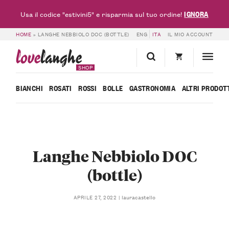
IGNORA
Usa il codice "estivini5" e risparmia sul tuo ordine!
HOME
»
LANGHE NEBBIOLO DOC (BOTTLE)
ENG
ITA
IL MIO ACCOUNT
love
langhe
SHOP
BIANCHI
ROSATI
ROSSI
BOLLE
GASTRONOMIA
ALTRI PRODOT
Langhe Nebbiolo DOC
(bottle)
lauracastello
APRILE 27, 2022