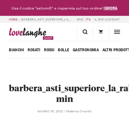
IGNORA
Usa il codice "estivini5" e risparmia sul tuo ordine!
HOME
»
BARBERA_ASTI_SUPERIORE_LA_RABINA_FRATELLI_NOVARA-MIN
ENG
ITA
IL MIO ACCOUNT
love
langhe
SHOP
BIANCHI
ROSATI
ROSSI
BOLLE
GASTRONOMIA
ALTRI PRODOT
barbera_asti_superiore_la_ra
min
Federica Crucitti
GIUGNO 30, 2022