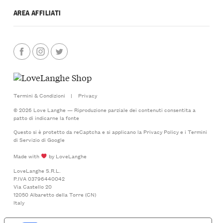
AREA AFFILIATI
Termini & Condizioni
|
Privacy
© 2026 Love Langhe — Riproduzione parziale dei contenuti consentita a
patto di indicarne la fonte
Questo si è protetto da reCaptcha e si applicano la
Privacy Policy
e i
Termini
di Servizio
di Google
Made with
by LoveLanghe
LoveLanghe S.R.L.
P.IVA 03796440042
Via Castello 20
12050 Albaretto della Torre (CN)
Italy