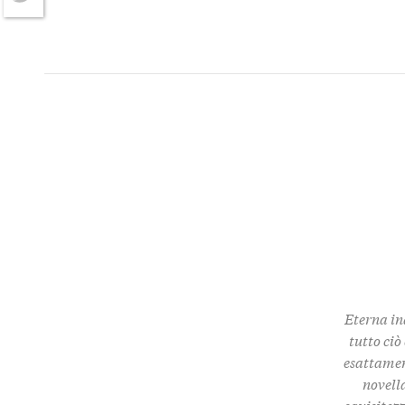
Twitter
Eterna in
tutto ciò
esattamen
novella
squisitez