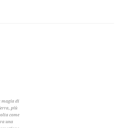
a magia di
Terra, più
colta come
 tra una
promozione