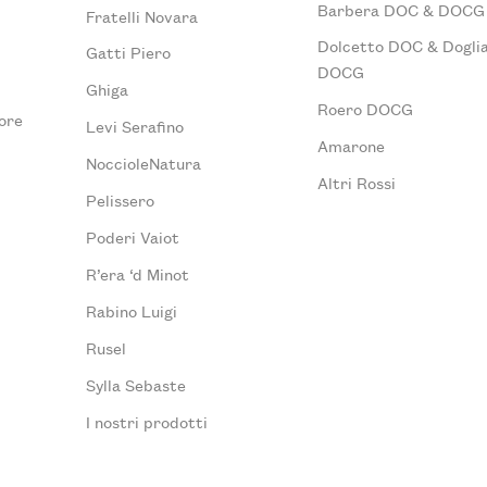
Barbera DOC & DOCG
Fratelli Novara
Dolcetto DOC & Doglia
Gatti Piero
DOCG
Ghiga
Roero DOCG
ore
Levi Serafino
Amarone
NoccioleNatura
Altri Rossi
Pelissero
Poderi Vaiot
R’era ‘d Minot
Rabino Luigi
Rusel
Sylla Sebaste
I nostri prodotti