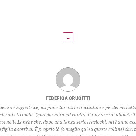
←
FEDERICA CRUCITTI
decisa e sognatrice, mi piace lasciarmi incantare e perdermi nell
 che mi circonda. Qualche volta mi capita di tornare sul pianeta 
te nelle Langhe che, dopo una lunga serie traslochi, mi hanno ac
 figlia adottiva. È proprio là (o meglio qui su queste colline) che,
za gastronomica e l’altra, mi occupo della pubblicazione e della 