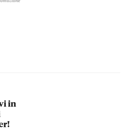
vi in
i
er!