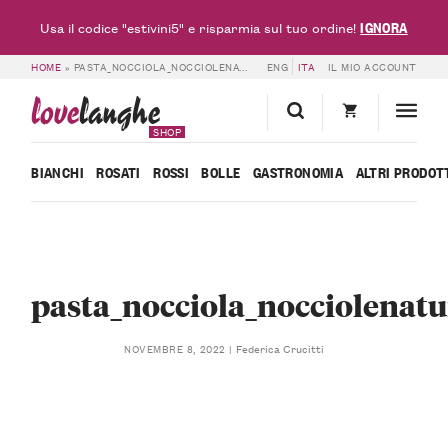
IGNORA
Usa il codice "estivini5" e risparmia sul tuo ordine!
HOME
»
PASTA_NOCCIOLA_NOCCIOLENATURA
ENG
ITA
IL MIO ACCOUNT
love
langhe
SHOP
BIANCHI
ROSATI
ROSSI
BOLLE
GASTRONOMIA
ALTRI PRODOT
pasta_nocciola_nocciolenatu
Federica Crucitti
NOVEMBRE 8, 2022