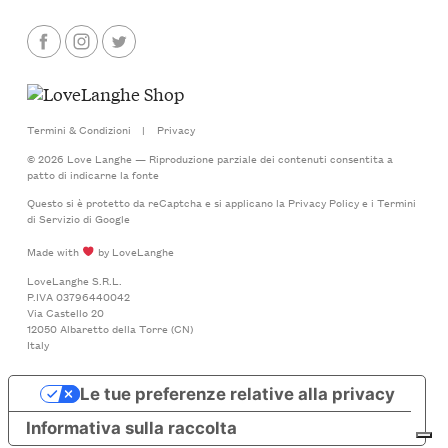
Termini & Condizioni
|
Privacy
© 2026 Love Langhe — Riproduzione parziale dei contenuti consentita a
patto di indicarne la fonte
Questo si è protetto da reCaptcha e si applicano la
Privacy Policy
e i
Termini
di Servizio
di Google
Made with
by LoveLanghe
LoveLanghe S.R.L.
P.IVA 03796440042
Via Castello 20
12050 Albaretto della Torre (CN)
Italy
Le tue preferenze relative alla privacy
Informativa sulla raccolta