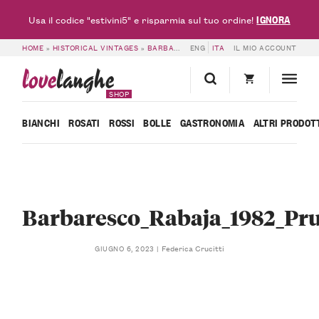
IGNORA
Usa il codice "estivini5" e risparmia sul tuo ordine!
HOME
»
HISTORICAL VINTAGES
»
BARBARESCO DOCG RABAJA 1982 – PRUNOTTO
ENG
ITA
IL MIO ACCOUNT
love
langhe
SHOP
BIANCHI
ROSATI
ROSSI
BOLLE
GASTRONOMIA
ALTRI PRODOT
Barbaresco_Rabaja_1982_Pru
Federica Crucitti
GIUGNO 6, 2023