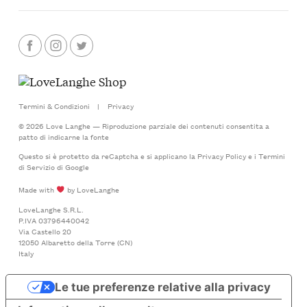
Termini & Condizioni
|
Privacy
© 2026 Love Langhe — Riproduzione parziale dei contenuti consentita a
patto di indicarne la fonte
Questo si è protetto da reCaptcha e si applicano la
Privacy Policy
e i
Termini
di Servizio
di Google
Made with
by LoveLanghe
LoveLanghe S.R.L.
P.IVA 03796440042
Via Castello 20
12050 Albaretto della Torre (CN)
Italy
Le tue preferenze relative alla privacy