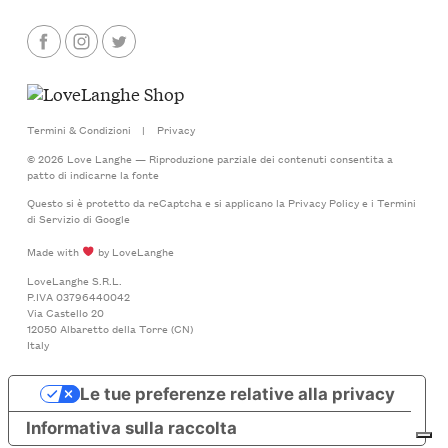
Termini & Condizioni
|
Privacy
© 2026 Love Langhe — Riproduzione parziale dei contenuti consentita a
patto di indicarne la fonte
Questo si è protetto da reCaptcha e si applicano la
Privacy Policy
e i
Termini
di Servizio
di Google
Made with
by LoveLanghe
LoveLanghe S.R.L.
P.IVA 03796440042
Via Castello 20
12050 Albaretto della Torre (CN)
Italy
Le tue preferenze relative alla privacy
Informativa sulla raccolta