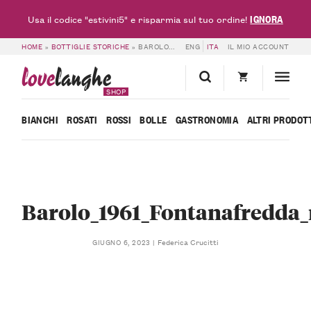
IGNORA
Usa il codice "estivini5" e risparmia sul tuo ordine!
HOME
»
BOTTIGLIE STORICHE
»
BAROLO_1961_FONTANAFREDDA_RETRO
ENG
ITA
IL MIO ACCOUNT
love
langhe
SHOP
BIANCHI
ROSATI
ROSSI
BOLLE
GASTRONOMIA
ALTRI PRODOT
Barolo_1961_Fontanafredda_
Federica Crucitti
GIUGNO 6, 2023