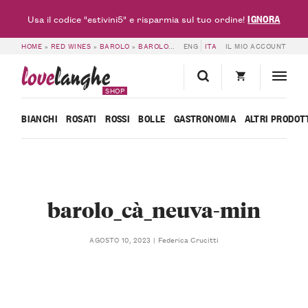
IGNORA
Usa il codice "estivini5" e risparmia sul tuo ordine!
HOME
»
RED WINES
»
BAROLO
»
BAROLO DOCG 2021 – CÀ NEUVA
ENG
ITA
IL MIO ACCOUNT
»
BAROLO_CÀ
love
langhe
SHOP
BIANCHI
ROSATI
ROSSI
BOLLE
GASTRONOMIA
ALTRI PRODOT
barolo_cà_neuva-min
Federica Crucitti
AGOSTO 10, 2023