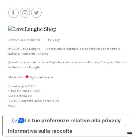
Termini & Condizioni
|
Privacy
© 2026 Love Langhe — Riproduzione parziale dei contenuti consentita a
patto di indicarne la fonte
Questo si è protetto da reCaptcha e si applicano la
Privacy Policy
e i
Termini
di Servizio
di Google
Made with
by LoveLanghe
LoveLanghe S.R.L.
P.IVA 03796440042
Via Castello 20
12050 Albaretto della Torre (CN)
Italy
Le tue preferenze relative alla privacy
Informativa sulla raccolta