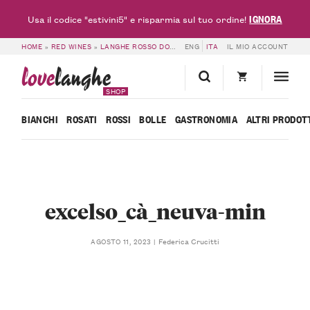
IGNORA
Usa il codice "estivini5" e risparmia sul tuo ordine!
HOME
»
RED WINES
»
LANGHE ROSSO DOC
»
LANGHE DOC ROSSO EXCELSO 202
ENG
ITA
IL MIO ACCOUNT
love
langhe
SHOP
BIANCHI
ROSATI
ROSSI
BOLLE
GASTRONOMIA
ALTRI PRODOT
excelso_cà_neuva-min
Federica Crucitti
AGOSTO 11, 2023