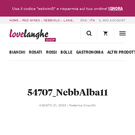
IGNORA
Usa il codice "estivini5" e risparmia sul tuo ordine!
HOME
»
RED WINES
»
NEBBIOLO
»
LANGHE NEBBIOLO DOC 2024 – CÀ NEUVA
ENG
ITA
IL MIO ACCOUNT
»
love
langhe
SHOP
BIANCHI
ROSATI
ROSSI
BOLLE
GASTRONOMIA
ALTRI PRODOT
54707_NebbAlba11
Federica Crucitti
AGOSTO 21, 2023