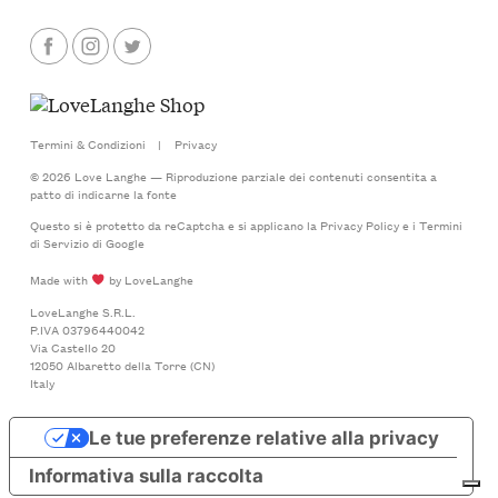
Termini & Condizioni
|
Privacy
© 2026 Love Langhe — Riproduzione parziale dei contenuti consentita a
patto di indicarne la fonte
Questo si è protetto da reCaptcha e si applicano la
Privacy Policy
e i
Termini
di Servizio
di Google
Made with
by LoveLanghe
LoveLanghe S.R.L.
P.IVA 03796440042
Via Castello 20
12050 Albaretto della Torre (CN)
Italy
Le tue preferenze relative alla privacy
Informativa sulla raccolta