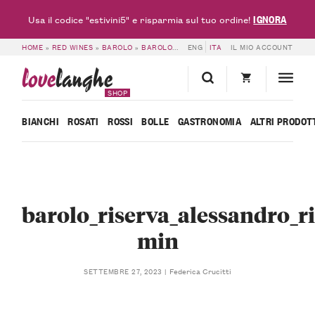
IGNORA
Usa il codice "estivini5" e risparmia sul tuo ordine!
HOME
»
RED WINES
»
BAROLO
»
BAROLO DOCG RISERVA 2017 – ALESSANDRO RIVETTO
ENG
ITA
IL MIO ACCOUNT
love
langhe
SHOP
BIANCHI
ROSATI
ROSSI
BOLLE
GASTRONOMIA
ALTRI PRODOT
barolo_riserva_alessandro_ri
min
Federica Crucitti
SETTEMBRE 27, 2023