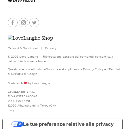
Termini & Condizioni
|
Privacy
© 2026 Love Langhe — Riproduzione parziale dei contenuti consentita a
patto di indicarne la fonte
Questo si è protetto da reCaptcha e si applicano la
Privacy Policy
e i
Termini
di Servizio
di Google
Made with
by LoveLanghe
LoveLanghe S.R.L.
P.IVA 03796440042
Via Castello 20
12050 Albaretto della Torre (CN)
Italy
Le tue preferenze relative alla privacy