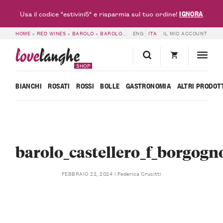
IGNORA
Usa il codice "estivini5" e risparmia sul tuo ordine!
HOME
»
RED WINES
»
BAROLO
»
BAROLO DOCG CASTELLERO 2021 – F. BORGOGNO
ENG
ITA
IL MIO ACCOUNT
love
langhe
SHOP
BIANCHI
ROSATI
ROSSI
BOLLE
GASTRONOMIA
ALTRI PRODOT
barolo_castellero_f_borgogn
Federica Crucitti
FEBBRAIO 22, 2024