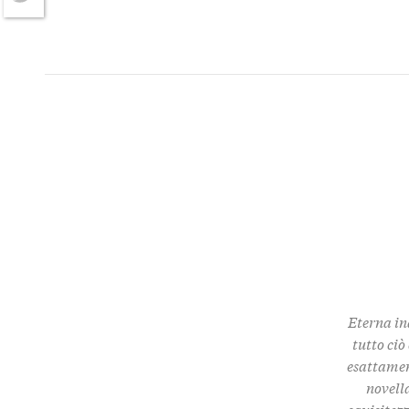
Twitter
Eterna in
tutto ciò
esattamen
novella
squisitez