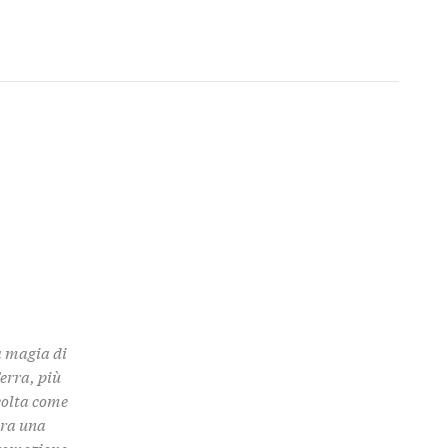
a magia di
Terra, più
colta come
 tra una
promozione