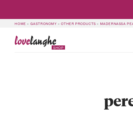
HOME
»
GASTRONOMY
»
OTHER PRODUCTS
»
MADERNASSA PEA
love
langhe
SHOP
per