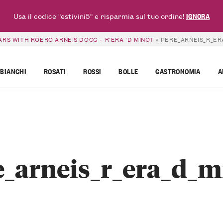
Usa il codice "estivini5" e risparmia sul tuo ordine!
IGNORA
RS WITH ROERO ARNEIS DOCG – R’ERA ‘D MINOT
»
PERE_ARNEIS_R_ER
BIANCHI
ROSATI
ROSSI
BOLLE
GASTRONOMIA
A
e_arneis_r_era_d_m