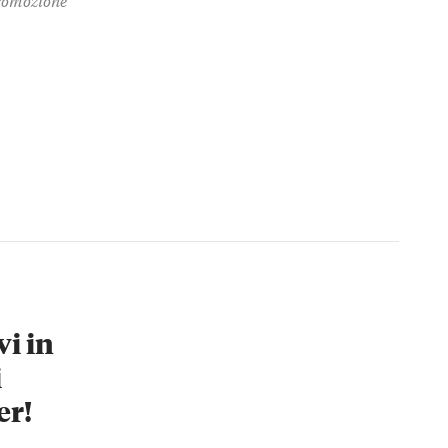
vi in
i
er!