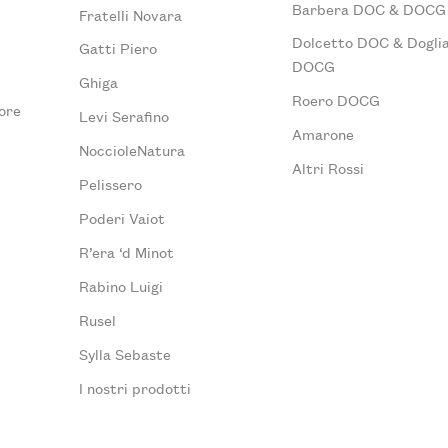
Barbera DOC & DOCG
Fratelli Novara
Dolcetto DOC & Doglia
Gatti Piero
DOCG
Ghiga
Roero DOCG
ore
Levi Serafino
Amarone
NoccioleNatura
Altri Rossi
Pelissero
Poderi Vaiot
R’era ‘d Minot
Rabino Luigi
Rusel
Sylla Sebaste
I nostri prodotti