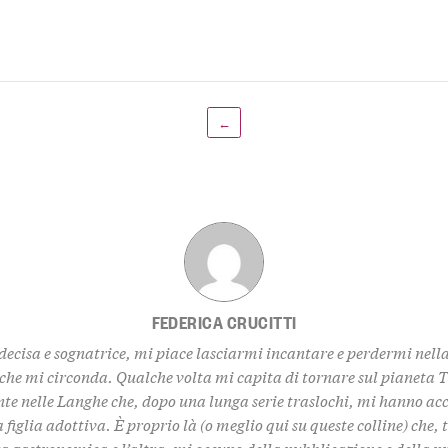
←
FEDERICA CRUCITTI
decisa e sognatrice, mi piace lasciarmi incantare e perdermi nell
 che mi circonda. Qualche volta mi capita di tornare sul pianeta 
te nelle Langhe che, dopo una lunga serie traslochi, mi hanno ac
 figlia adottiva. È proprio là (o meglio qui su queste colline) che,
za gastronomica e l’altra, mi occupo della pubblicazione e della 