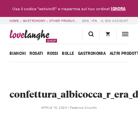
IGNORA
Usa il codice "estivini5" e risparmia sul tuo ordine!
HOME
»
GASTRONOMY
»
OTHER PRODUCTS
»
ENG
APRICOT EXTRA JAM – R’ERA ‘D
ITA
IL MIO ACCOUNT
love
langhe
SHOP
BIANCHI
ROSATI
ROSSI
BOLLE
GASTRONOMIA
ALTRI PRODOT
confettura_albicocca_r_era_
Federica Crucitti
APRILE 15, 2024