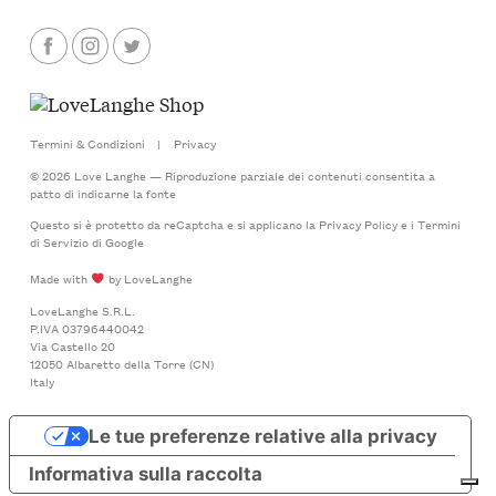
Termini & Condizioni
|
Privacy
© 2026 Love Langhe — Riproduzione parziale dei contenuti consentita a
patto di indicarne la fonte
Questo si è protetto da reCaptcha e si applicano la
Privacy Policy
e i
Termini
di Servizio
di Google
Made with
by LoveLanghe
LoveLanghe S.R.L.
P.IVA 03796440042
Via Castello 20
12050 Albaretto della Torre (CN)
Italy
Le tue preferenze relative alla privacy
Informativa sulla raccolta