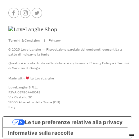
Termini & Condizioni
|
Privacy
© 2026 Love Langhe — Riproduzione parziale dei contenuti consentita a
patto di indicarne la fonte
Questo si è protetto da reCaptcha e si applicano la
Privacy Policy
e i
Termini
di Servizio
di Google
Made with
by LoveLanghe
LoveLanghe S.R.L.
P.IVA 03796440042
Via Castello 20
12050 Albaretto della Torre (CN)
Italy
Le tue preferenze relative alla privacy
Informativa sulla raccolta