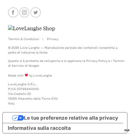
Termini & Condizioni
|
Privacy
© 2026 Love Langhe — Riproduzione parziale dei contenuti consentita a
patto di indicarne la fonte
Questo si è protetto da reCaptcha e si applicano la
Privacy Policy
e i
Termini
di Servizio
di Google
Made with
by LoveLanghe
LoveLanghe S.R.L.
P.IVA 03796440042
Via Castello 20
12050 Albaretto della Torre (CN)
Italy
Le tue preferenze relative alla privacy
Informativa sulla raccolta