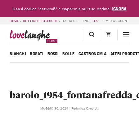
IGNORA
Usa il codice "estivini5" e risparmia sul tuo ordine!
HOME
»
BOTTIGLIE STORICHE
»
BAROLO_1954_FONTANAFREDDA_CARTELLINO_
ENG
ITA
IL MIO ACCOUNT
love
langhe
SHOP
BIANCHI
ROSATI
ROSSI
BOLLE
GASTRONOMIA
ALTRI PRODOT
barolo_1954_fontanafredda_c
Federica Crucitti
MAGGIO 30, 2024