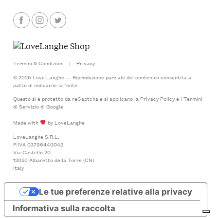
Termini & Condizioni
|
Privacy
© 2026 Love Langhe — Riproduzione parziale dei contenuti consentita a
patto di indicarne la fonte
Questo si è protetto da reCaptcha e si applicano la
Privacy Policy
e i
Termini
di Servizio
di Google
Made with
by LoveLanghe
LoveLanghe S.R.L.
P.IVA 03796440042
Via Castello 20
12050 Albaretto della Torre (CN)
Italy
Le tue preferenze relative alla privacy
Informativa sulla raccolta