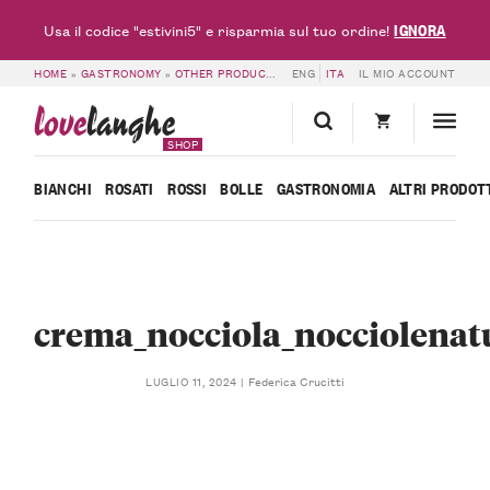
IGNORA
Usa il codice "estivini5" e risparmia sul tuo ordine!
HOME
»
GASTRONOMY
»
OTHER PRODUCTS
»
ENG
3 INGREDIENTS SPREADABLE HA
ITA
IL MIO ACCOUNT
love
langhe
SHOP
BIANCHI
ROSATI
ROSSI
BOLLE
GASTRONOMIA
ALTRI PRODOT
crema_nocciola_nocciolenat
Federica Crucitti
LUGLIO 11, 2024