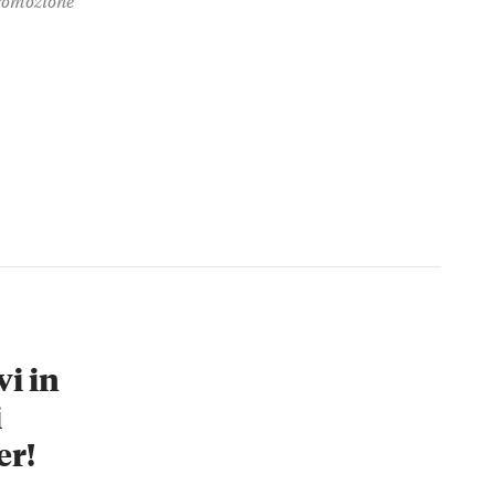
vi in
i
er!