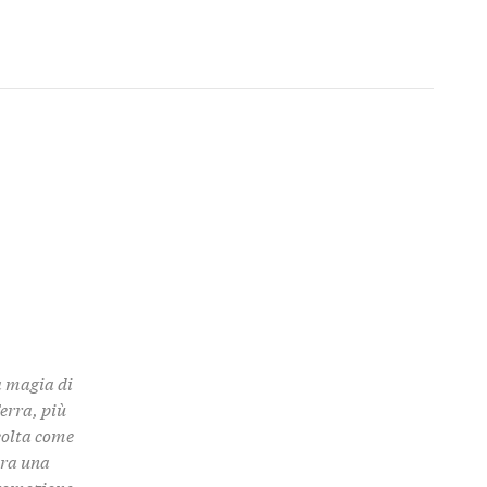
a magia di
Terra, più
colta come
 tra una
promozione