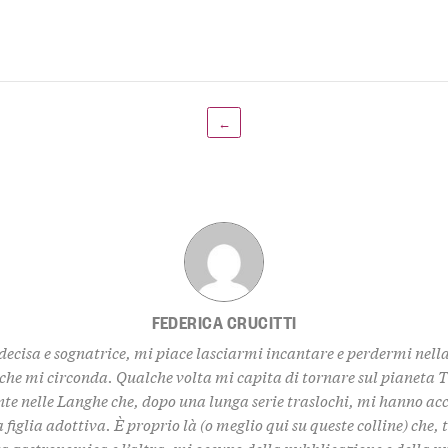
←
FEDERICA CRUCITTI
decisa e sognatrice, mi piace lasciarmi incantare e perdermi nell
 che mi circonda. Qualche volta mi capita di tornare sul pianeta 
te nelle Langhe che, dopo una lunga serie traslochi, mi hanno ac
 figlia adottiva. È proprio là (o meglio qui su queste colline) che,
za gastronomica e l’altra, mi occupo della pubblicazione e della 