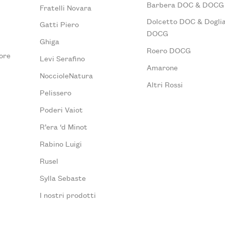
Barbera DOC & DOCG
Fratelli Novara
Dolcetto DOC & Doglia
Gatti Piero
DOCG
Ghiga
Roero DOCG
ore
Levi Serafino
Amarone
NoccioleNatura
Altri Rossi
Pelissero
Poderi Vaiot
R’era ‘d Minot
Rabino Luigi
Rusel
Sylla Sebaste
I nostri prodotti