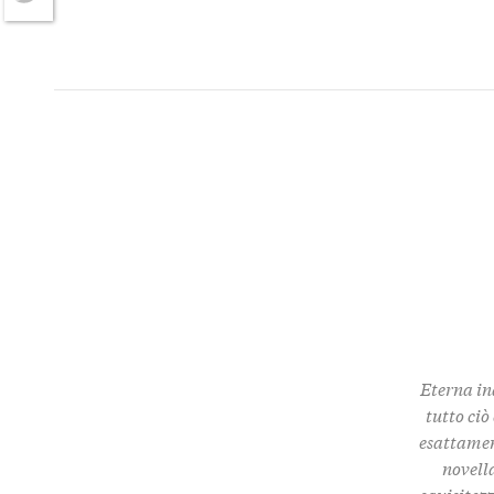
Twitter
Eterna in
tutto ciò
esattamen
novella
squisitez