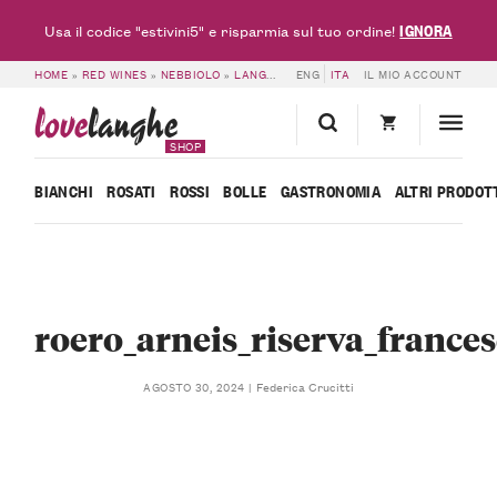
IGNORA
Usa il codice "estivini5" e risparmia sul tuo ordine!
HOME
»
RED WINES
»
NEBBIOLO
»
LANGHE DOC NEBBIOLO 2021 – FRANCESCO ROSSO
ENG
ITA
IL MIO ACCOUNT
love
langhe
SHOP
BIANCHI
ROSATI
ROSSI
BOLLE
GASTRONOMIA
ALTRI PRODOT
roero_arneis_riserva_france
Federica Crucitti
AGOSTO 30, 2024