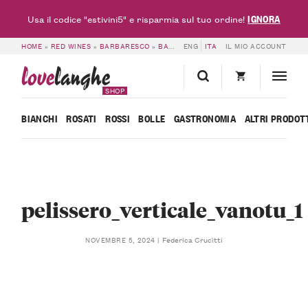
IGNORA
Usa il codice "estivini5" e risparmia sul tuo ordine!
HOME
»
RED WINES
»
BARBARESCO
»
BARBARESCO DOCG VANOTU VERTICAL: 2018, 2019, 2020 – 6 BOTTLES – PELISSERO
ENG
ITA
IL MIO ACCOUNT
love
langhe
SHOP
BIANCHI
ROSATI
ROSSI
BOLLE
GASTRONOMIA
ALTRI PRODOT
pelissero_verticale_vanotu_1
Federica Crucitti
NOVEMBRE 5, 2024