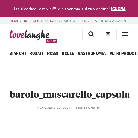
IGNORA
Usa il codice "estivini5" e risparmia sul tuo ordine!
HOME
»
BOTTIGLIE STORICHE
»
BAROLO_MASCARELLO_CAPSULA
ENG
ITA
IL MIO ACCOUNT
love
langhe
SHOP
BIANCHI
ROSATI
ROSSI
BOLLE
GASTRONOMIA
ALTRI PRODOT
barolo_mascarello_capsula
Federica Crucitti
NOVEMBRE 30, 2024