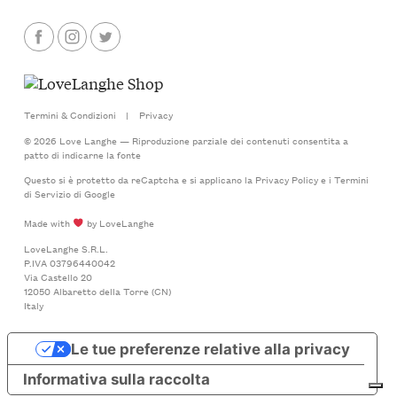
Termini & Condizioni
|
Privacy
© 2026 Love Langhe — Riproduzione parziale dei contenuti consentita a
patto di indicarne la fonte
Questo si è protetto da reCaptcha e si applicano la
Privacy Policy
e i
Termini
di Servizio
di Google
Made with
by LoveLanghe
LoveLanghe S.R.L.
P.IVA 03796440042
Via Castello 20
12050 Albaretto della Torre (CN)
Italy
Le tue preferenze relative alla privacy
Informativa sulla raccolta