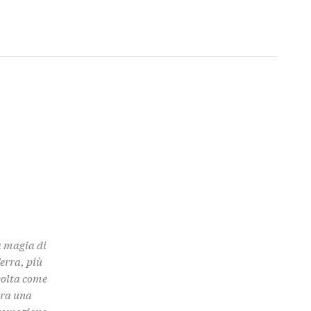
a magia di
Terra, più
colta come
 tra una
promozione