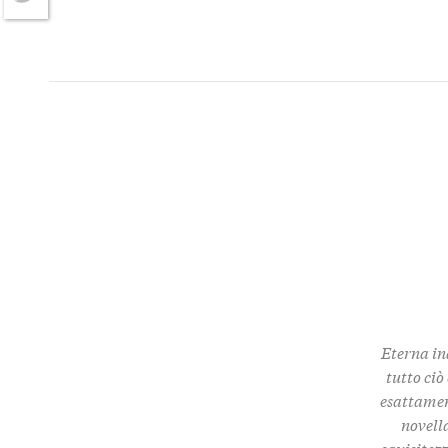
Twitter
Eterna in
tutto ciò
esattamen
novella
squisitez