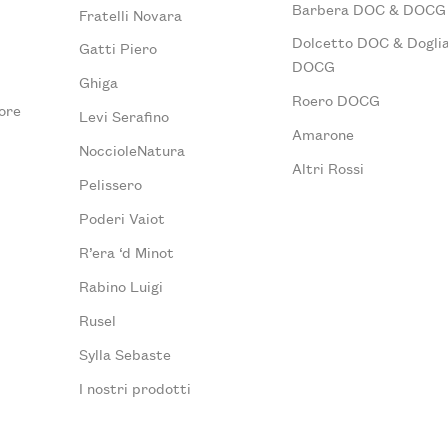
Barbera DOC & DOCG
Fratelli Novara
Dolcetto DOC & Doglia
Gatti Piero
DOCG
Ghiga
Roero DOCG
ore
Levi Serafino
Amarone
NoccioleNatura
Altri Rossi
Pelissero
Poderi Vaiot
R’era ‘d Minot
Rabino Luigi
Rusel
Sylla Sebaste
I nostri prodotti