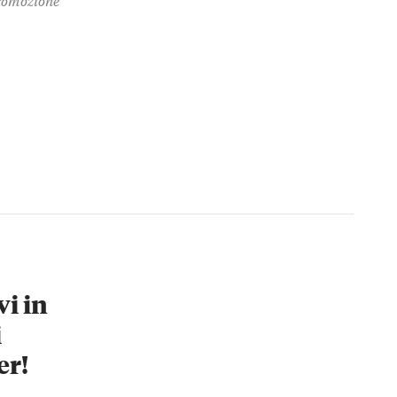
vi in
i
er!