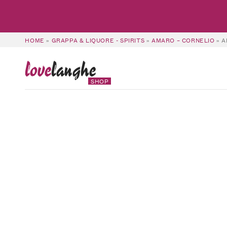
HOME
»
GRAPPA & LIQUORE - SPIRITS
»
AMARO – CORNELIO
»
A
love
langhe
SHOP