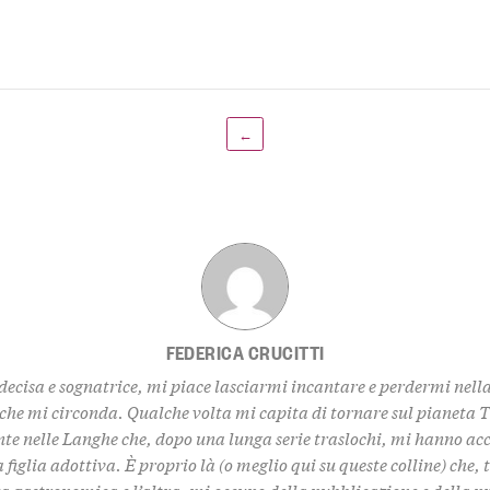
←
FEDERICA CRUCITTI
decisa e sognatrice, mi piace lasciarmi incantare e perdermi nell
 che mi circonda. Qualche volta mi capita di tornare sul pianeta 
te nelle Langhe che, dopo una lunga serie traslochi, mi hanno ac
 figlia adottiva. È proprio là (o meglio qui su queste colline) che,
za gastronomica e l’altra, mi occupo della pubblicazione e della 