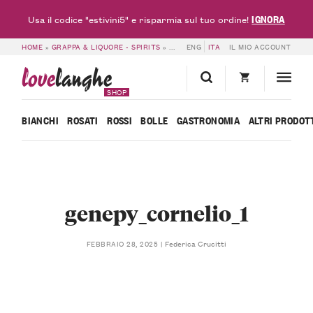
IGNORA
Usa il codice "estivini5" e risparmia sul tuo ordine!
HOME
»
GRAPPA & LIQUORE - SPIRITS
»
GENEPY – CORNELIO
ENG
ITA
IL MIO ACCOUNT
»
GENEPY_CORNEL
love
langhe
SHOP
BIANCHI
ROSATI
ROSSI
BOLLE
GASTRONOMIA
ALTRI PRODOT
genepy_cornelio_1
Federica Crucitti
FEBBRAIO 28, 2025