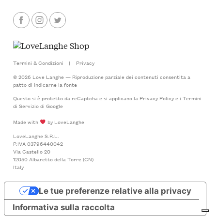
Termini & Condizioni
|
Privacy
© 2026 Love Langhe — Riproduzione parziale dei contenuti consentita a
patto di indicarne la fonte
Questo si è protetto da reCaptcha e si applicano la
Privacy Policy
e i
Termini
di Servizio
di Google
Made with
by LoveLanghe
LoveLanghe S.R.L.
P.IVA 03796440042
Via Castello 20
12050 Albaretto della Torre (CN)
Italy
Le tue preferenze relative alla privacy
Informativa sulla raccolta