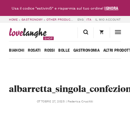
IGNORA
Usa il codice "estivini5" e risparmia sul tuo ordine!
HOME
»
GASTRONOMY
»
OTHER PRODUCTS
»
ENG
ALBARRETTA – ENERGY BAR – L
ITA
IL MIO ACCOUNT
love
langhe
SHOP
BIANCHI
ROSATI
ROSSI
BOLLE
GASTRONOMIA
ALTRI PRODOT
albarretta_singola_confezio
Federica Crucitti
OTTOBRE 27, 2025