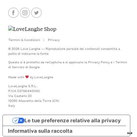
Termini & Condizioni
|
Privacy
© 2026 Love Langhe — Riproduzione parziale dei contenuti consentita a
patto di indicarne la fonte
Questo si è protetto da reCaptcha e si applicano la
Privacy Policy
e i
Termini
di Servizio
di Google
Made with
by LoveLanghe
LoveLanghe S.R.L.
P.IVA 03796440042
Via Castello 20
12050 Albaretto della Torre (CN)
Italy
Le tue preferenze relative alla privacy
Informativa sulla raccolta