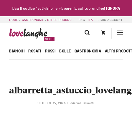
IGNORA
Usa il codice "estivini5" e risparmia sul tuo ordine!
HOME
»
GASTRONOMY
»
OTHER PRODUCTS
»
ENG
ALBARRETTA – ENERGY BAR – L
ITA
IL MIO ACCOUNT
love
langhe
SHOP
BIANCHI
ROSATI
ROSSI
BOLLE
GASTRONOMIA
ALTRI PRODOT
albarretta_astuccio_lovelan
Federica Crucitti
OTTOBRE 27, 2025