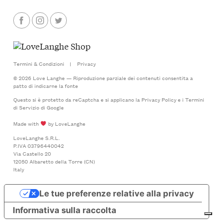
Termini & Condizioni
|
Privacy
© 2026 Love Langhe — Riproduzione parziale dei contenuti consentita a
patto di indicarne la fonte
Questo si è protetto da reCaptcha e si applicano la
Privacy Policy
e i
Termini
di Servizio
di Google
Made with
by LoveLanghe
LoveLanghe S.R.L.
P.IVA 03796440042
Via Castello 20
12050 Albaretto della Torre (CN)
Italy
Le tue preferenze relative alla privacy
Informativa sulla raccolta