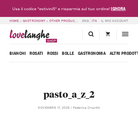
IGNORA
Usa il codice "estivini5" e risparmia sul tuo ordine!
HOME
»
GASTRONOMY
»
OTHER PRODUCTS
»
ENG
A MEAL FROM A TO Z – LOVELAN
ITA
IL MIO ACCOUNT
love
langhe
SHOP
BIANCHI
ROSATI
ROSSI
BOLLE
GASTRONOMIA
ALTRI PRODOT
pasto_a_z_2
Federica Crucitti
NOVEMBRE 17, 2025