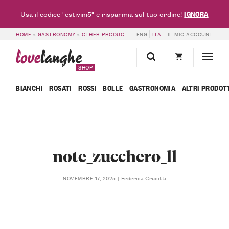
IGNORA
Usa il codice "estivini5" e risparmia sul tuo ordine!
HOME
»
GASTRONOMY
»
OTHER PRODUCTS
»
ENG
NOTES OF SWEETNESS – LOVELA
ITA
IL MIO ACCOUNT
love
langhe
SHOP
BIANCHI
ROSATI
ROSSI
BOLLE
GASTRONOMIA
ALTRI PRODOT
note_zucchero_ll
Federica Crucitti
NOVEMBRE 17, 2025