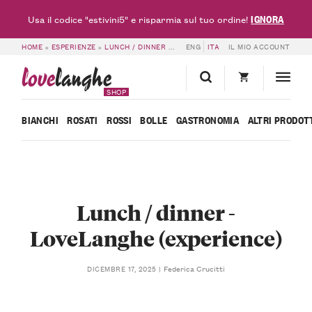
IGNORA
Usa il codice "estivini5" e risparmia sul tuo ordine!
HOME
»
ESPERIENZE
»
LUNCH / DINNER – LOVELANGHE
ENG
ITA
»
IL MIO ACCOUNT
LUNCH / DINNER – L
love
langhe
SHOP
BIANCHI
ROSATI
ROSSI
BOLLE
GASTRONOMIA
ALTRI PRODOT
Lunch / dinner -
LoveLanghe (experience)
Federica Crucitti
DICEMBRE 17, 2025