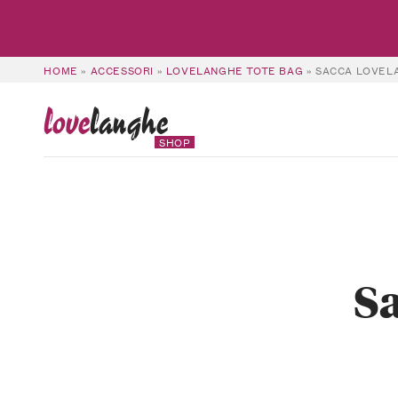
HOME
»
ACCESSORI
»
LOVELANGHE TOTE BAG
»
SACCA LOVEL
love
langhe
SHOP
S