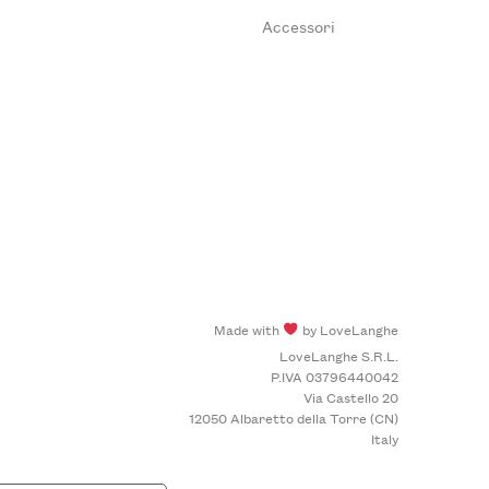
Accessori
Made with
by LoveLanghe
LoveLanghe S.R.L.
P.IVA 03796440042
Via Castello 20
12050 Albaretto della Torre (CN)
Italy