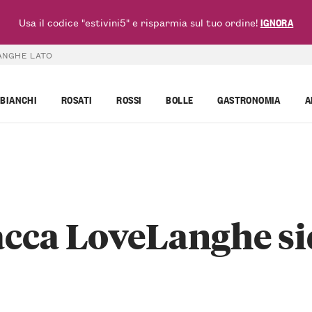
Usa il codice "estivini5" e risparmia sul tuo ordine!
IGNORA
ANGHE LATO
BIANCHI
ROSATI
ROSSI
BOLLE
GASTRONOMIA
A
acca LoveLanghe si