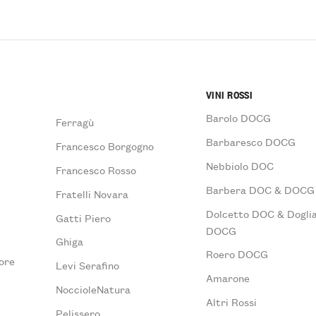
VINI ROSSI
Barolo DOCG
Ferragù
Barbaresco DOCG
Francesco Borgogno
Nebbiolo DOC
Francesco Rosso
Barbera DOC & DOCG
Fratelli Novara
Dolcetto DOC & Doglia
Gatti Piero
DOCG
Ghiga
Roero DOCG
ore
Levi Serafino
Amarone
NoccioleNatura
Altri Rossi
Pelissero