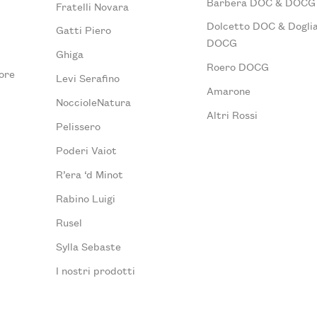
Barbera DOC & DOCG
Fratelli Novara
Dolcetto DOC & Doglia
Gatti Piero
DOCG
Ghiga
Roero DOCG
ore
Levi Serafino
Amarone
NoccioleNatura
Altri Rossi
Pelissero
Poderi Vaiot
R’era ‘d Minot
Rabino Luigi
Rusel
Sylla Sebaste
I nostri prodotti