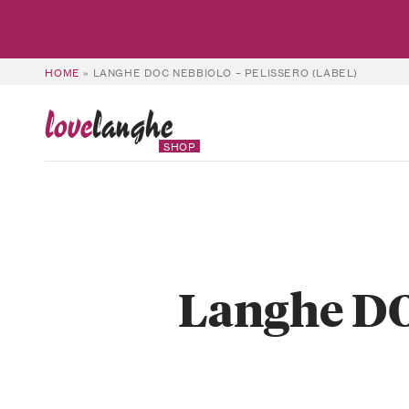
HOME
»
LANGHE DOC NEBBIOLO – PELISSERO (LABEL)
love
langhe
SHOP
Langhe DOC