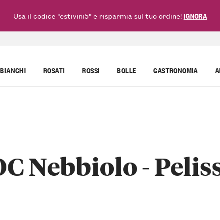
Usa il codice "estivini5" e risparmia sul tuo ordine!
IGNORA
BIANCHI
ROSATI
ROSSI
BOLLE
GASTRONOMIA
A
 Nebbiolo - Peliss