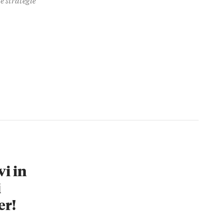
vi in
i
er!