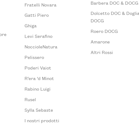
Barbera DOC & DOCG
Fratelli Novara
Dolcetto DOC & Doglia
Gatti Piero
DOCG
Ghiga
Roero DOCG
ore
Levi Serafino
Amarone
NoccioleNatura
Altri Rossi
Pelissero
Poderi Vaiot
R’era ‘d Minot
Rabino Luigi
Rusel
Sylla Sebaste
I nostri prodotti