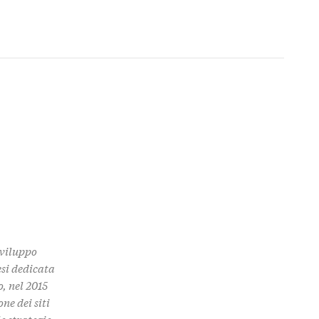
Sviluppo
esi dedicata
o, nel 2015
ne dei siti
e strategie