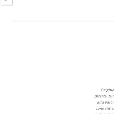
Twitter
Origina
Intercultur
alla valor
sono entra
web della 