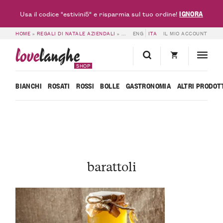
IGNORA
Usa il codice "estivini5" e risparmia sul tuo ordine!
HOME
»
REGALI DI NATALE AZIENDALI
»
BARATTOLI
ENG
ITA
IL MIO ACCOUNT
love
langhe
SHOP
BIANCHI
ROSATI
ROSSI
BOLLE
GASTRONOMIA
ALTRI PRODOT
barattoli