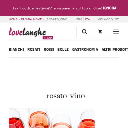
IGNORA
Usa il codice "estivini5" e risparmia sul tuo ordine!
HOME
»
PAGINA HOME
»
_ROSATO_VINO
ENG
ITA
IL MIO ACCOUNT
love
langhe
SHOP
BIANCHI
ROSATI
ROSSI
BOLLE
GASTRONOMIA
ALTRI PRODOT
_rosato_vino