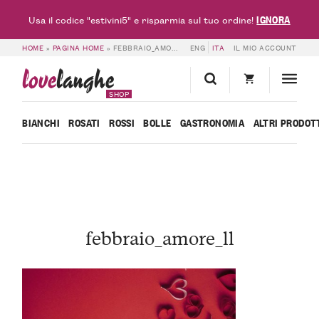
IGNORA
Usa il codice "estivini5" e risparmia sul tuo ordine!
HOME
»
PAGINA HOME
»
FEBBRAIO_AMORE_LL
ENG
ITA
IL MIO ACCOUNT
love
langhe
SHOP
BIANCHI
ROSATI
ROSSI
BOLLE
GASTRONOMIA
ALTRI PRODOT
febbraio_amore_ll