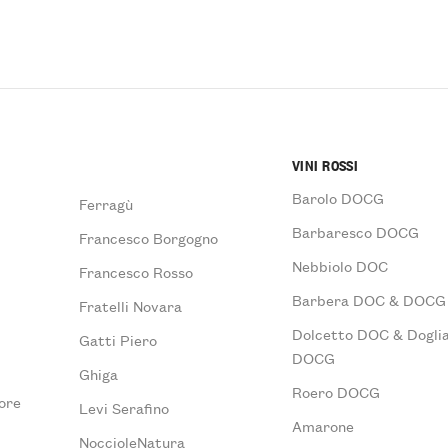
VINI ROSSI
Barolo DOCG
Ferragù
Barbaresco DOCG
Francesco Borgogno
Nebbiolo DOC
Francesco Rosso
Barbera DOC & DOCG
Fratelli Novara
Dolcetto DOC & Doglia
Gatti Piero
DOCG
Ghiga
Roero DOCG
ore
Levi Serafino
Amarone
NoccioleNatura