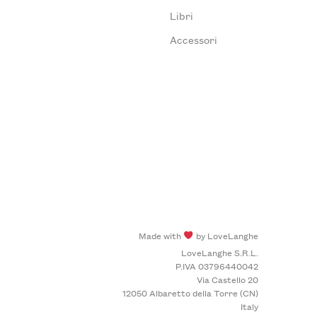
Libri
Accessori
Made with
by LoveLanghe
LoveLanghe S.R.L.
P.IVA 03796440042
Via Castello 20
12050 Albaretto della Torre (CN)
Italy