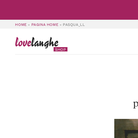
HOME
»
PAGINA HOME
»
PASQUA_LL
love
langhe
SHOP
p