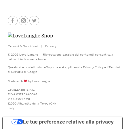
Termini & Condizioni
|
Privacy
© 2026 Love Langhe — Riproduzione parziale dei contenuti consentita a
patto di indicarne la fonte
Questo si è protetto da reCaptcha e si applicano la
Privacy Policy
e i
Termini
di Servizio
di Google
Made with
by LoveLanghe
LoveLanghe S.R.L.
P.IVA 03796440042
Via Castello 20
12050 Albaretto della Torre (CN)
Italy
Le tue preferenze relative alla privacy