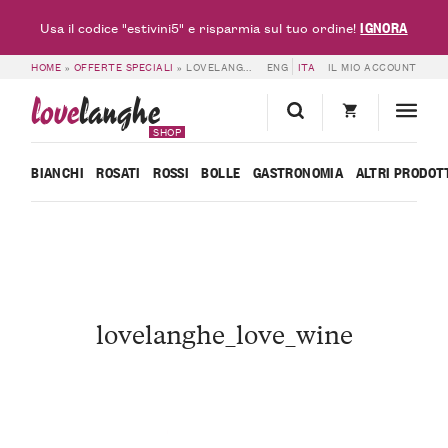
IGNORA
Usa il codice "estivini5" e risparmia sul tuo ordine!
HOME
»
OFFERTE SPECIALI
»
LOVELANGHE_LOVE_WINE
ENG
ITA
IL MIO ACCOUNT
love
langhe
SHOP
BIANCHI
ROSATI
ROSSI
BOLLE
GASTRONOMIA
ALTRI PRODOT
lovelanghe_love_wine