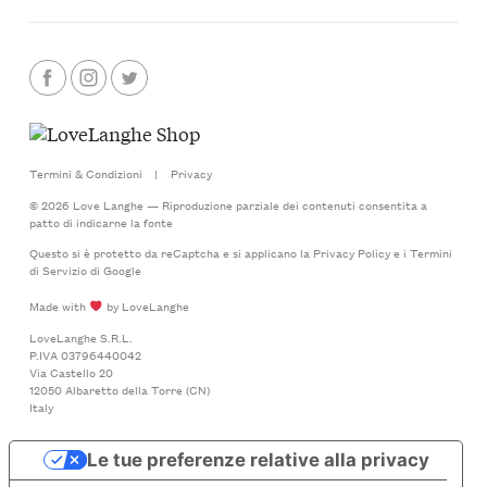
Termini & Condizioni
|
Privacy
© 2026 Love Langhe — Riproduzione parziale dei contenuti consentita a
patto di indicarne la fonte
Questo si è protetto da reCaptcha e si applicano la
Privacy Policy
e i
Termini
di Servizio
di Google
Made with
by LoveLanghe
LoveLanghe S.R.L.
P.IVA 03796440042
Via Castello 20
12050 Albaretto della Torre (CN)
Italy
Le tue preferenze relative alla privacy