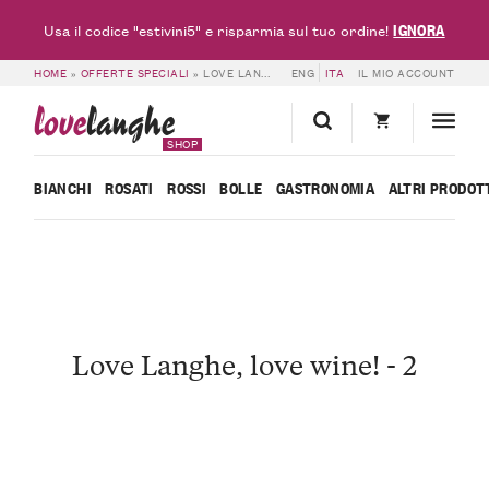
IGNORA
Usa il codice "estivini5" e risparmia sul tuo ordine!
HOME
»
OFFERTE SPECIALI
»
LOVE LANGHE, LOVE WINE! – 2
ENG
ITA
IL MIO ACCOUNT
love
langhe
SHOP
BIANCHI
ROSATI
ROSSI
BOLLE
GASTRONOMIA
ALTRI PRODOT
Love Langhe, love wine! - 2