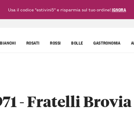
Usa il codice "estivini5" e risparmia sul tuo ordine!
IGNORA
BIANCHI
ROSATI
ROSSI
BOLLE
GASTRONOMIA
A
71 - Fratelli Brovia