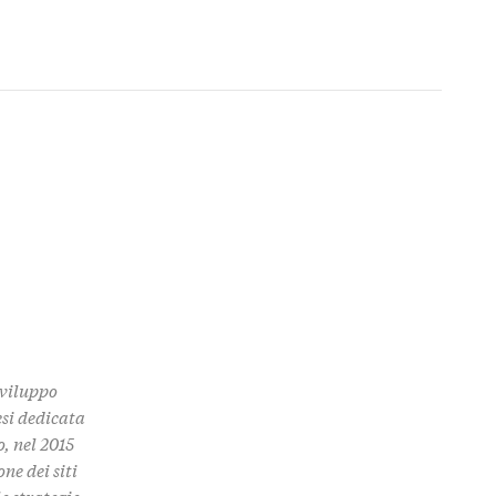
Sviluppo
esi dedicata
o, nel 2015
ne dei siti
e strategie