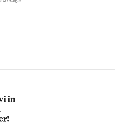
vi in
i
er!