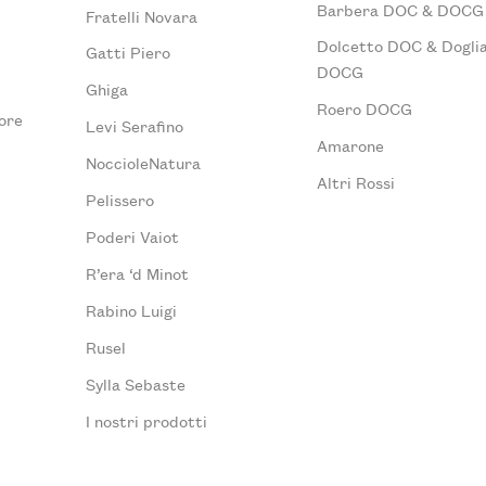
Barbera DOC & DOCG
Fratelli Novara
Dolcetto DOC & Doglia
Gatti Piero
DOCG
Ghiga
Roero DOCG
ore
Levi Serafino
Amarone
NoccioleNatura
Altri Rossi
Pelissero
Poderi Vaiot
R’era ‘d Minot
Rabino Luigi
Rusel
Sylla Sebaste
I nostri prodotti