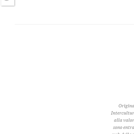
Twitter
Origina
Intercultur
alla valor
sono entra
web della 